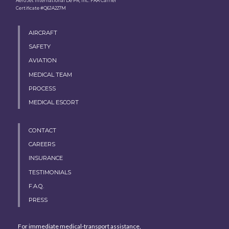
Aero Jet International De PR, Inc. FAA Carrier
Certificate #Q6JA227M
AIRCRAFT
SAFETY
AVIATION
MEDICAL TEAM
PROCESS
MEDICAL ESCORT
CONTACT
CAREERS
INSURANCE
TESTIMONIALS
F.A.Q.
PRESS
For immediate medical-transport assistance,