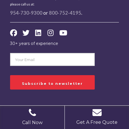
please call us at:
954-730-9300
or
800-752-4195
.
30+ years of experience
© 2025 REVA, Inc. -
Privacy
/
Careers
/
Press
/
Contact
/
Sitemap
Get A Free Quote
Call Now