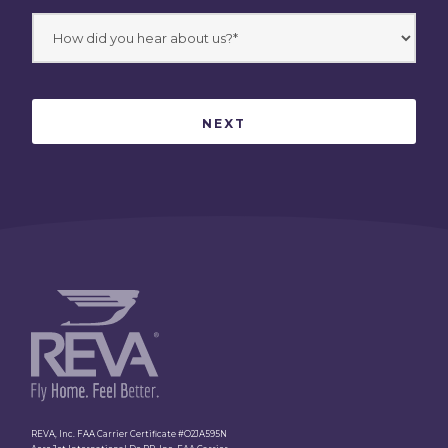
REVA, Inc. FAA Carrier Certificate #O2JA595N